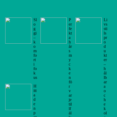
Sl
P
Li
o
er
vs
g
fe
sti
gi
kt
ls
–
a
pr
k
h
o
o
år
d
m
s
u
fo
m
kt
rt
y
er
i
c
–
fo
k
h
k
e
ål
us
n
lb
fö
ar
H
r
a
itt
v
o
a
ar
c
d
je
h
e
til
e
n
lf
k
p
äl
ol