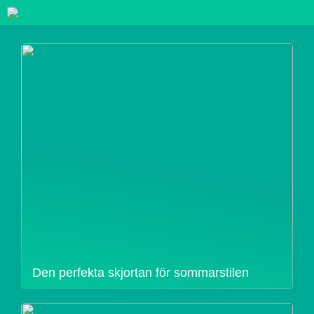
Den perfekta skjortan för sommarstilen