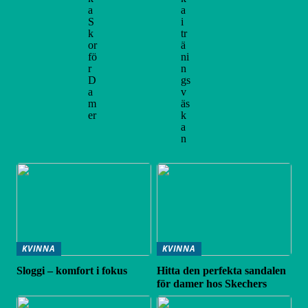
a
a
S
i
k
tr
or
ä
fö
ni
r
n
D
gs
a
v
m
äs
er
k
a
n
KVINNA
KVINNA
Sloggi – komfort i fokus
Hitta den perfekta sandalen
för damer hos Skechers