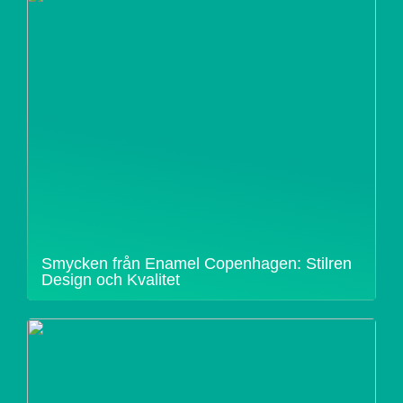
Smycken från Enamel Copenhagen: Stilren
Design och Kvalitet