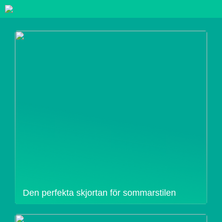
Den perfekta skjortan för sommarstilen