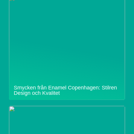
Smycken från Enamel Copenhagen: Stilren
Design och Kvalitet