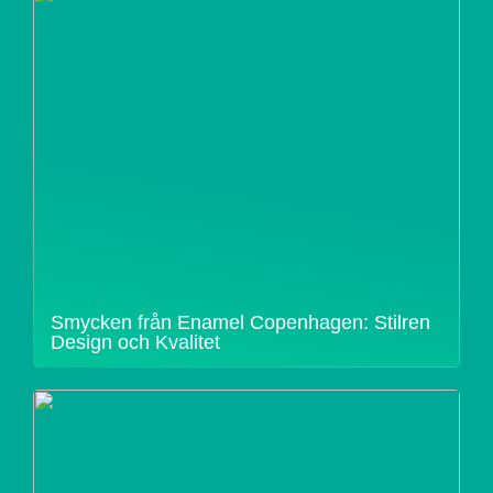
Smycken från Enamel Copenhagen: Stilren
Design och Kvalitet