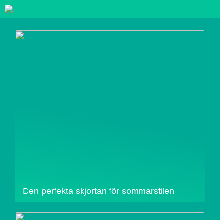
Den perfekta skjortan för sommarstilen