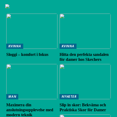
KVINNA
KVINNA
Sloggi – komfort i fokus
Hitta den perfekta sandalen
för damer hos Skechers
MAN
NYHETER
Maximera din
Slip in skor: Bekväma och
anslutningsupplevelse med
Praktiska Skor för Damer
modern teknik