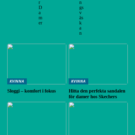
r
n
D
gs
a
v
m
äs
er
k
a
n
KVINNA
KVINNA
Sloggi – komfort i fokus
Hitta den perfekta sandalen
för damer hos Skechers