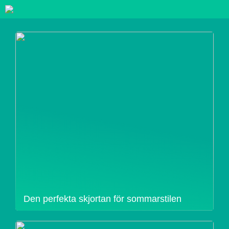
Den perfekta skjortan för sommarstilen