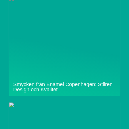
Smycken från Enamel Copenhagen: Stilren
Design och Kvalitet