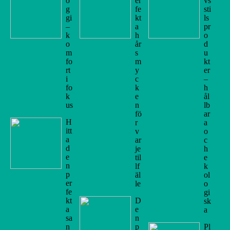
o
er
vs
g
fe
sti
gi
kt
ls
–
a
pr
k
h
o
o
år
d
m
s
u
fo
m
kt
rt
y
er
i
c
–
fo
k
h
k
e
ål
us
n
lb
fö
ar
H
r
a
itt
v
o
a
ar
c
d
je
h
e
til
e
n
lf
k
p
äl
ol
er
le
o
fe
gi
kt
D
sk
a
e
a
sa
n
n
p
Pl