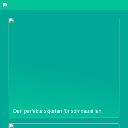
Den perfekta skjortan för sommarstilen