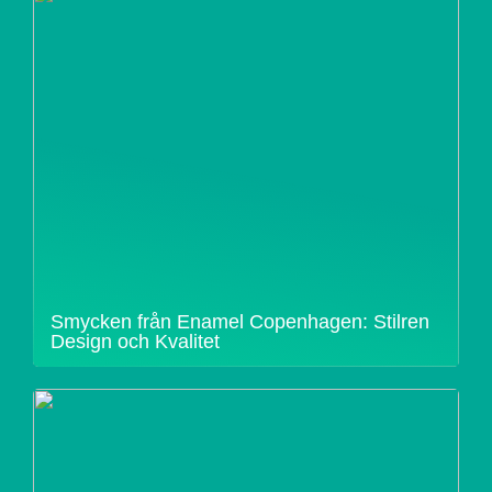
Smycken från Enamel Copenhagen: Stilren
Design och Kvalitet