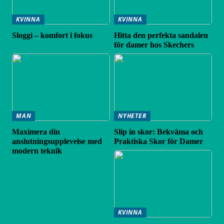
KVINNA
KVINNA
Sloggi – komfort i fokus
Hitta den perfekta sandalen
för damer hos Skechers
MAN
NYHETER
Maximera din
Slip in skor: Bekväma och
anslutningsupplevelse med
Praktiska Skor för Damer
modern teknik
KVINNA