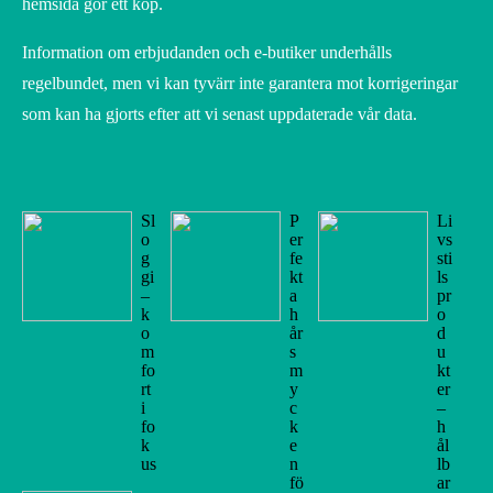
hemsida gör ett köp.
Information om erbjudanden och e-butiker underhålls
regelbundet, men vi kan tyvärr inte garantera mot korrigeringar
som kan ha gjorts efter att vi senast uppdaterade vår data.
Sl
P
Li
o
er
vs
g
fe
sti
gi
kt
ls
–
a
pr
k
h
o
o
år
d
m
s
u
fo
m
kt
rt
y
er
i
c
–
fo
k
h
k
e
ål
us
n
lb
fö
ar