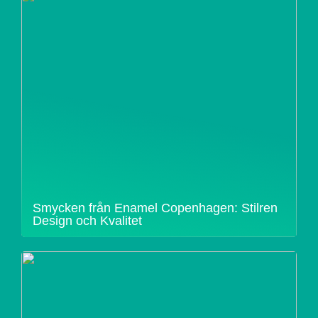
Smycken från Enamel Copenhagen: Stilren
Design och Kvalitet