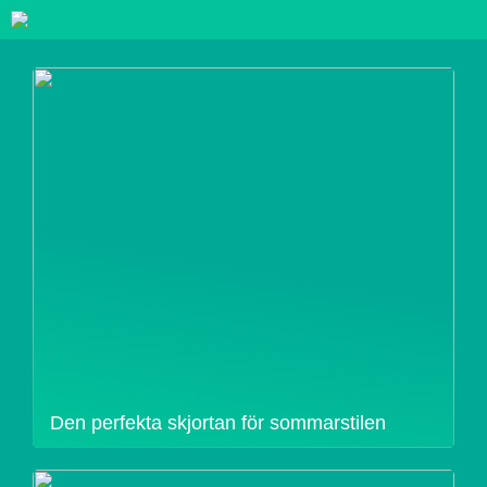
Den perfekta skjortan för sommarstilen