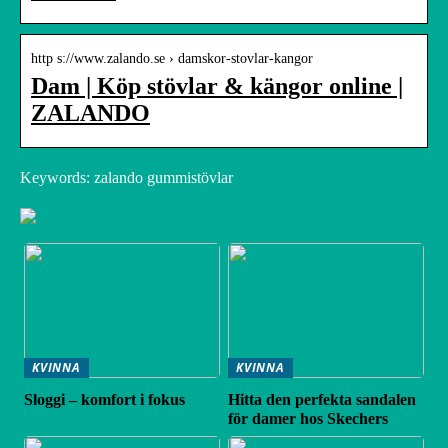
http s://www.zalando.se › damskor-stovlar-kangor
Dam | Köp stövlar & kängor online |
ZALANDO
Keywords: zalando gummistövlar
KVINNA
KVINNA
Sloggi – komfort i fokus
Hitta den perfekta sandalen
för damer hos Skechers