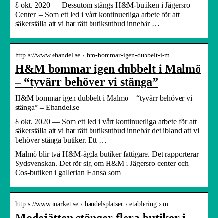
8 okt. 2020 — Dessutom stängs H&M-butiken i Jägersro
Center. – Som ett led i vårt kontinuerliga arbete för att
säkerställa att vi har rätt butiksutbud innebär …
http s://www.ehandel.se › hm-bommar-igen-dubbelt-i-m…
H&M bommar igen dubbelt i Malmö
– “tyvärr behöver vi stänga”
H&M bommar igen dubbelt i Malmö – “tyvärr behöver vi
stänga” – Ehandel.se
8 okt. 2020 — Som ett led i vårt kontinuerliga arbete för att
säkerställa att vi har rätt butiksutbud innebär det ibland att vi
behöver stänga butiker. Ett …
Malmö blir två H&M-ägda butiker fattigare. Det rapporterar
Sydsvenskan. Det rör sig om H&M i Jägersro center och
Cos-butiken i gallerian Hansa som
http s://www.market.se › handelsplatser › etablering › m…
Modejätten stänger flera butiker i