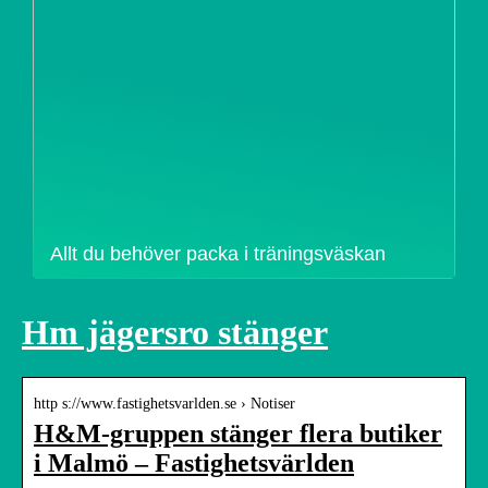
Allt du behöver packa i träningsväskan
Hm jägersro stänger
http s://www.fastighetsvarlden.se › Notiser
H&M-gruppen stänger flera butiker
i Malmö – Fastighetsvärlden