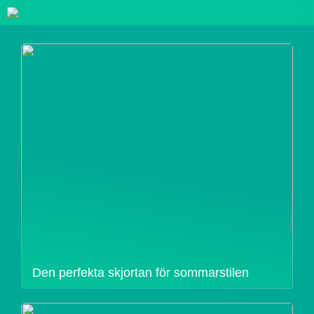
Den perfekta skjortan för sommarstilen