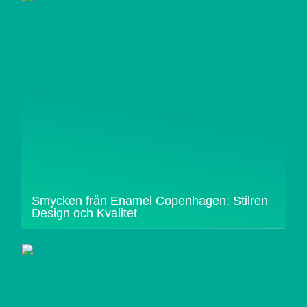
Smycken från Enamel Copenhagen: Stilren
Design och Kvalitet