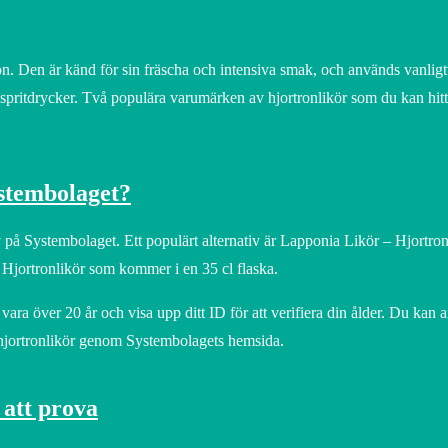
ron. Den är känd för sin fräscha och intensiva smak, och används vanlig
dra spritdrycker. Två populära varumärken av hjortronlikör som du kan hit
stembolaget?
tiv på Systembolaget. Ett populärt alternativ är Lapponia Likör – Hjortro
– Hjortronlikör som kommer i en 35 cl flaska.
ara över 20 år och visa upp ditt ID för att verifiera din ålder. Du kan 
 hjortronlikör genom Systembolagets hemsida.
att prova