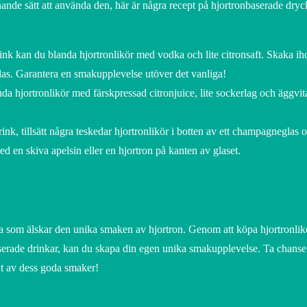
nande sätt att använda den, här är några recept på hjortronbaserade dryc
ink kan du blanda hjortronlikör med vodka och lite citronsaft. Skaka ih
glas. Garantera en smakupplevelse utöver det vanliga!
anda hjortronlikör med färskpressad citronjuice, lite sockerlag och äggvi
rink, tillsätt några teskedar hjortronlikör i botten av ett champagneglas o
 en skiva apelsin eller en hjortron på kanten av glaset.
alla som älskar den unika smaken av hjortron. Genom att köpa hjortronlik
erade drinkar, kan du skapa din egen unika smakupplevelse. Ta chansen
ut av dess goda smaker!