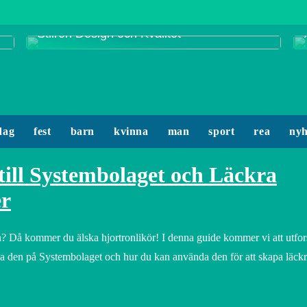
Smycken från Enamel Copenhagen:
Stilren Design och Kvalitet
dag
fest
barn
kvinna
man
sport
rea
nyh
till Systembolaget och Läckra
er
n? Då kommer du älska hjortronlikör! I denna guide kommer vi att utfors
pa den på Systembolaget och hur du kan använda den för att skapa läck