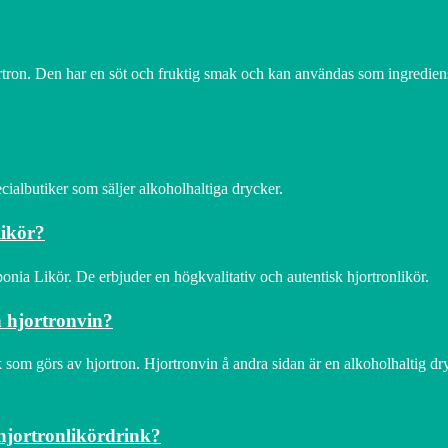
rtron. Den har en söt och fruktig smak och kan användas som ingrediens
ialbutiker som säljer alkoholhaltiga drycker.
likör?
onia Likör. De erbjuder en högkvalitativ och autentisk hjortronlikör.
h hjortronvin?
 som görs av hjortron. Hjortronvin å andra sidan är en alkoholhaltig dr
 hjortronlikördrink?