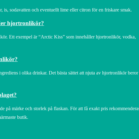
, is, sodavatten och eventuellt lime eller citron för en friskare smak.
er hjortronlikör?
likör. Ett exempel är “Arctic Kiss” som innehåller hjortronlikör, vodka,
onlikör?
grediens i olika drinkar. Det bästa sättet att njuta av hjortronlikör beror
olaget?
de på märke och storlek på flaskan. För att få exakt pris rekommenderas
ärmaste butik.