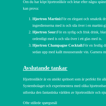
Om du har köpt hjortronlikör och letar efter några spän
kan prova:
Hjortron Martini:
För en elegant och smakrik dr
ingredienserna med is och sila över i en martini-
Hjortron Sour:
För en syrlig och frisk drink, bl
ordentligt med is och sila över i ett glas med is.
Hjortron Champagne Cocktail:
För en festlig d
sedan upp med kallt mousserande vin. Garnera med
Avslutande tankar
Hjortronlikör är en utsökt spritsort som är perfekt för 
Systembolaget och experimentera med olika hjortronbas
utforska den fantastiska världen av hjortronlikör och nj
Ofte stillede spørgsmål