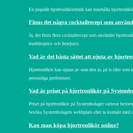
En populär hjortronlikördrink kan innehålla hjortronlikör
Finns det några cocktailrecept som använd
Ja, det finns flera cocktailrecept som använder hjortron
tranbärsjuice och limejuice.
Vad är det bästa sättet att njuta av hjortr
Hjortronlikör kan njutas av som den är, på is eller som in
personliga preferenser.
Vad är priset på hjortronlikör på Systemb
Priset på hjortronlikör på Systembolaget varierar beroen
besöka Systembolagets webbplats eller ta kontakt med n
Kan man köpa hjortronlikör online?