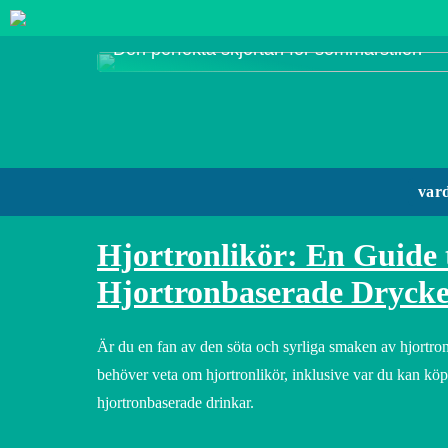
Den perfekta skjortan för sommarstilen
var
Hjortronlikör: En Guide 
Hjortronbaserade Dryck
Är du en fan av den söta och syrliga smaken av hjortro
behöver veta om hjortronlikör, inklusive var du kan kö
hjortronbaserade drinkar.