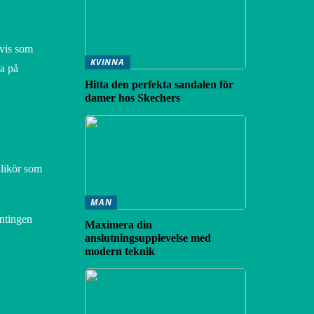
tvis som
KVINNA
ta på
Hitta den perfekta sandalen för
damer hos Skechers
nlikör som
MAN
antingen
Maximera din
anslutningsupplevelse med
modern teknik