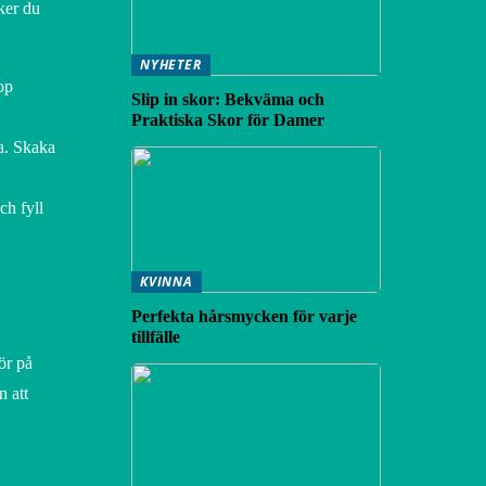
ker du
NYHETER
op
Slip in skor: Bekväma och
Praktiska Skor för Damer
ta. Skaka
ch fyll
KVINNA
Perfekta hårsmycken för varje
tillfälle
ör på
 att