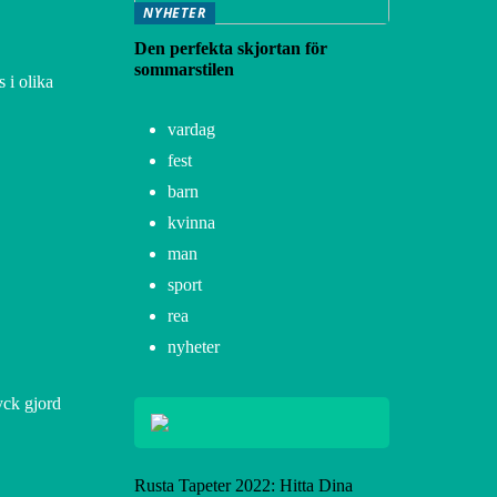
NYHETER
Den perfekta skjortan för
sommarstilen
 i olika
vardag
fest
barn
kvinna
man
sport
rea
nyheter
yck gjord
Rusta Tapeter 2022: Hitta Dina