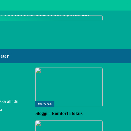
Allt du behöver packa i träningsväskan
eter
ka allt du
KVINNA
ra
Sloggi – komfort i fokus