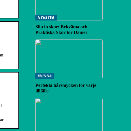
NYHETER
Slip in skor: Bekväma och
Praktiska Skor för Damer
an
KVINNA
Perfekta hårsmycken för varje
tillfälle
i
ar