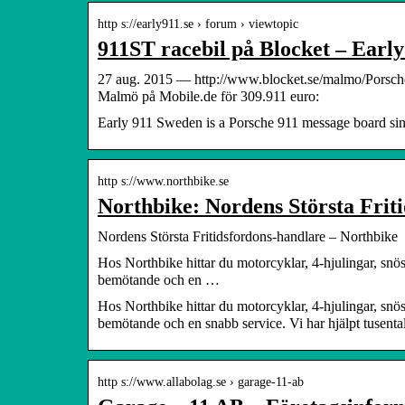
http s://early911.se › forum › viewtopic
911ST racebil på Blocket – Earl
27 aug. 2015 — http://www.blocket.se/malmo/Pors
Malmö på Mobile.de för 309.911 euro:
Early 911 Sweden is a Porsche 911 message board si
http s://www.northbike.se
Northbike: Nordens Största Frit
Nordens Största Fritidsfordons-handlare – Northbike
Hos Northbike hittar du motorcyklar, 4-hjulingar, snösk
bemötande och en …
Hos Northbike hittar du motorcyklar, 4-hjulingar, snösk
bemötande och en snabb service. Vi har hjälpt tusenta
http s://www.allabolag.se › garage-11-ab