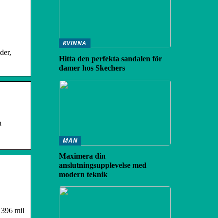
KVINNA
der,
Hitta den perfekta sandalen för
damer hos Skechers
n
MAN
Maximera din
anslutningsupplevelse med
modern teknik
 396 mil