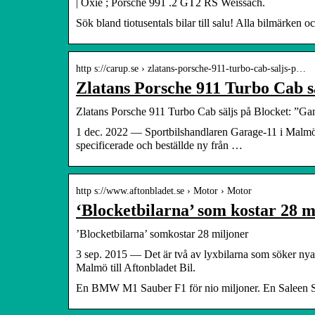
| Oxie ; Porsche 991 .2 GT2 RS Weissach.
Sök bland tiotusentals bilar till salu! Alla bilmärken
http s://carup.se › zlatans-porsche-911-turbo-cab-saljs-p…
Zlatans Porsche 911 Turbo Cab sä
Zlatans Porsche 911 Turbo Cab säljs på Blocket: ”Gan
1 dec. 2022 — Sportbilshandlaren Garage-11 i Malmö 
specificerade och beställde ny från …
http s://www.aftonbladet.se › Motor › Motor
‘Blocketbilarna’ som kostar 28 m
’Blocketbilarna’ somkostar 28 miljoner
3 sep. 2015 — Det är två av lyxbilarna som söker nya 
Malmö till Aftonbladet Bil.
En BMW M1 Sauber F1 för nio miljoner. En Saleen S7 