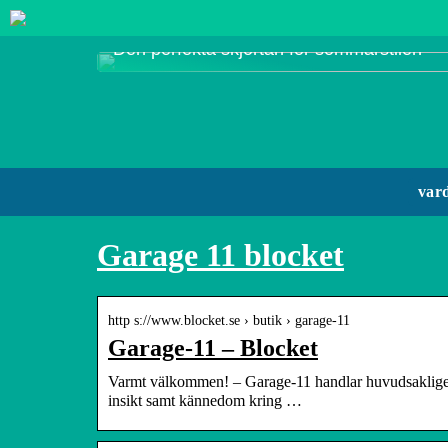
Den perfekta skjortan för sommarstilen
var
Garage 11 blocket
http s://www.blocket.se › butik › garage-11
Garage-11 – Blocket
Varmt välkommen! – Garage-11 handlar huvudsakligen m
insikt samt kännedom kring …