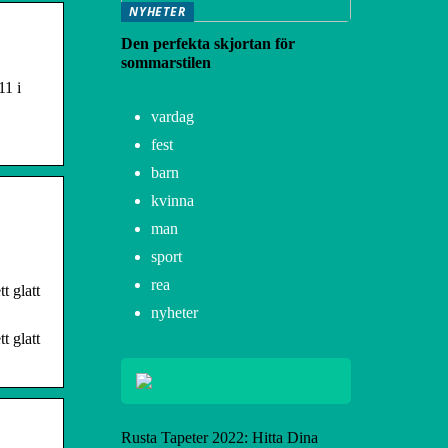
NYHETER
Den perfekta skjortan för
sommarstilen
1 i
vardag
fest
barn
kvinna
man
sport
rea
t glatt
nyheter
t glatt
Rusta Tapeter 2022: Hitta Dina