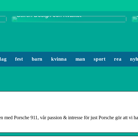
Smycken från Enamel Copenhagen:
Stilren Design och Kvalitet
dag
fest
barn
kvinna
man
sport
rea
nyh
ed Porsche 911, vår passion & intresse för just Porsche gör att vi har