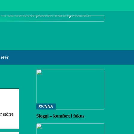
Allt du behöver packa i träningsväskan
eter
KVINNA
 större
Sloggi – komfort i fokus