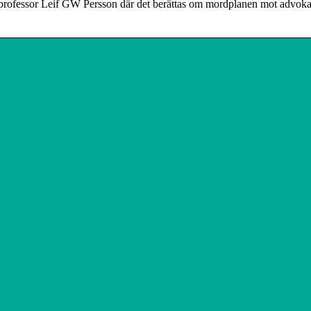
isprofessor Leif GW Persson där det berättas om mordplanen mot advoka