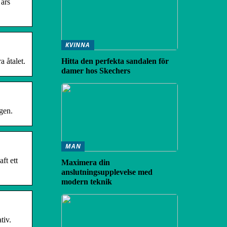
 års
KVINNA
 åtalet.
Hitta den perfekta sandalen för
damer hos Skechers
gen.
MAN
ft ett
Maximera din
anslutningsupplevelse med
modern teknik
tiv.