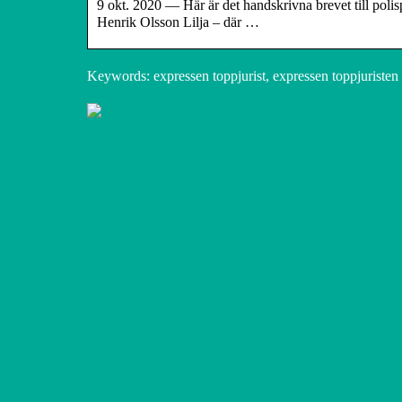
9 okt. 2020 — Här är det handskrivna brevet till pol
Henrik Olsson Lilja – där …
Keywords: expressen toppjurist, expressen toppjuristen