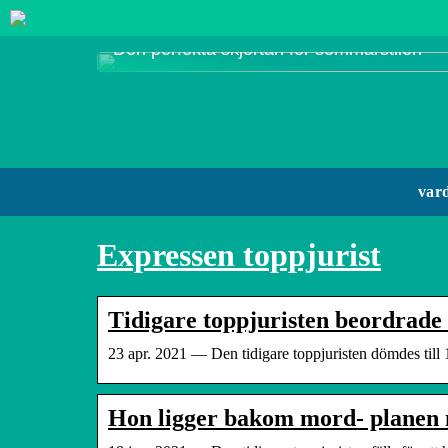
Den perfekta skjortan för sommarstilen
var
Expressen toppjurist
Tidigare toppjuristen beordrade 
23 apr. 2021 — Den tidigare toppjuristen dömdes till 1
Hon ligger bakom mord- planen 