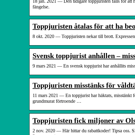
18 jan. 2021 — Den tidigare toppjuristen fälls för att 
fängelse.
Toppjuristen åtalas för att ha be
8 okt. 2020 — Toppjuristen nekar till brott. Expresse
Svensk toppjurist anhållen – miss
9 mars 2021 — En svensk toppjurist har anhållits miss
Toppjuristen misstänks för våldt
11 mars 2021 — En toppjurist har häktats, misstänkt fö
grundmurat förtroende …
Toppjuristen fick miljoner av Ols
2 nov. 2020 — Här hittar du rabattkoder! Tipsa oss. 