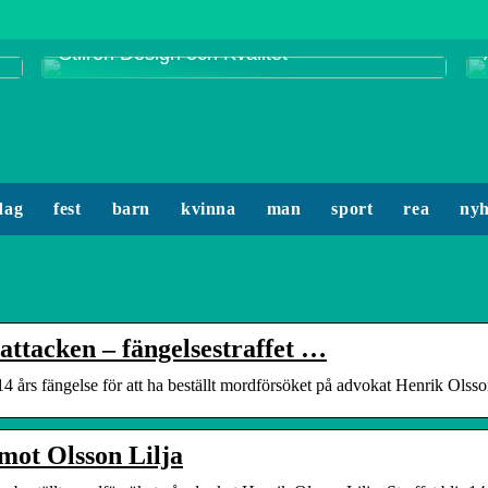
Smycken från Enamel Copenhagen:
Stilren Design och Kvalitet
dag
fest
barn
kvinna
man
sport
rea
nyh
attacken – fängelsestraffet …
4 års fängelse för att ha beställt mordförsöket på advokat Henrik Olsso
mot Olsson Lilja