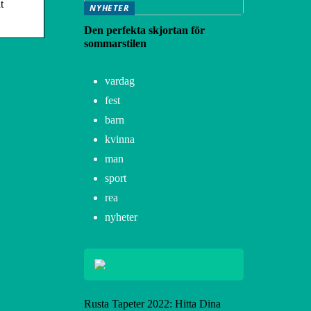
t
NYHETER
Den perfekta skjortan för
sommarstilen
vardag
fest
barn
kvinna
man
sport
rea
nyheter
Rusta Tapeter 2022: Hitta Dina