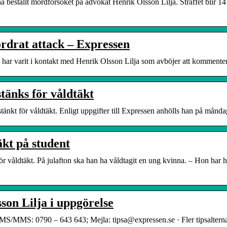
ha beställt mordförsöket på advokat Henrik Olsson Lilja. Straffet blir 14
ordrat attack – Expressen
n har varit i kontakt med Henrik Olsson Lilja som avböjer att kommentera
tänks för våldtäkt
tänkt för våldtäkt. Enligt uppgifter till Expressen anhölls han på månda
äkt på student
r våldtäkt. På julafton ska han ha våldtagit en ung kvinna. – Hon har ha
son Lilja i uppgörelse
SMS/MMS: 0790 – 643 643; Mejla: tipsa@expressen.se · Fler tipsalterna