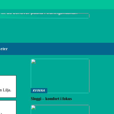
Allt du behöver packa i träningsväskan
eter
n Lilja.
KVINNA
Sloggi – komfort i fokus