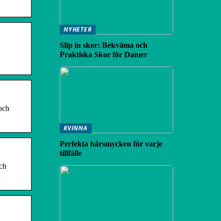
NYHETER
Slip in skor: Bekväma och
Praktiska Skor för Damer
 och
KVINNA
Perfekta hårsmycken för varje
tillfälle
och