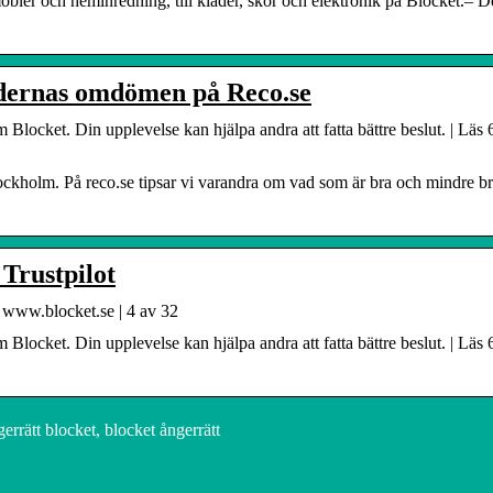
n möbler och heminredning, till kläder, skor och elektronik på Blocket.– D
dernas omdömen på Reco.se
cket. Din upplevelse kan hjälpa andra att fatta bättre beslut. | Läs 
kholm. På reco.se tipsar vi varandra om vad som är bra och mindre bra
Trustpilot
ww.blocket.se | 4 av 32
cket. Din upplevelse kan hjälpa andra att fatta bättre beslut. | Läs 
rrätt blocket, blocket ångerrätt