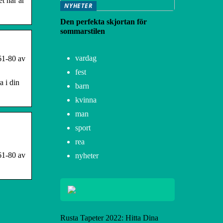
et här är
NYHETER
Den perfekta skjortan för
sommarstilen
vardag
61-80 av
fest
 i din
barn
kvinna
man
sport
rea
61-80 av
nyheter
Rusta Tapeter 2022: Hitta Dina