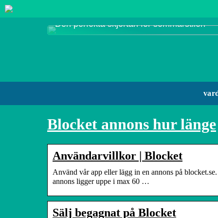
Den perfekta skjortan för sommarstilen
var
Blocket annons hur länge
Användarvillkor | Blocket
Använd vår app eller lägg in en annons på blocket.se.
annons ligger uppe i max 60 …
Sälj begagnat på Blocket