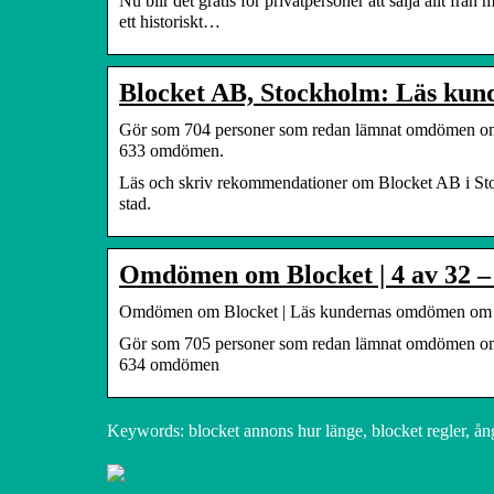
Nu blir det gratis för privatpersoner att sälja allt frå
ett historiskt…
Blocket AB, Stockholm: Läs kun
Gör som 704 personer som redan lämnat omdömen om Blo
633 omdömen.
Läs och skriv rekommendationer om Blocket AB i Stoc
stad.
Omdömen om Blocket | 4 av 32 – 
Omdömen om Blocket | Läs kundernas omdömen om w
Gör som 705 personer som redan lämnat omdömen om Blo
634 omdömen
Keywords: blocket annons hur länge, blocket regler, ånge