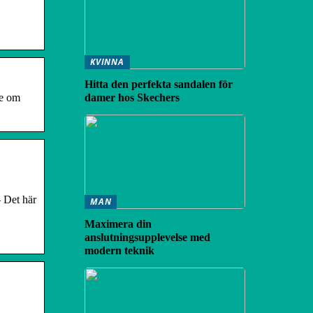
KVINNA
Hitta den perfekta sandalen för
te om
damer hos Skechers
– Det här
MAN
Maximera din
anslutningsupplevelse med
modern teknik