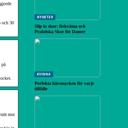
 gjorde
NYHETER
5 och 30
Slip in skor: Bekväma och
Praktiska Skor för Damer
k på
KVINNA
locket.
Perfekta hårsmycken för varje
tillfälle
rutit mot