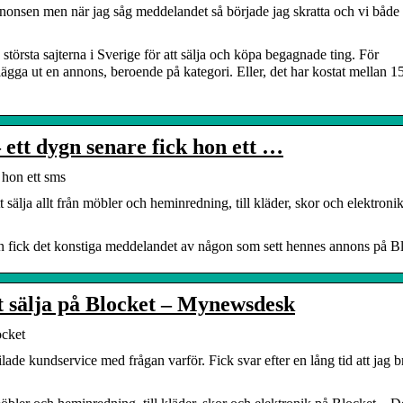
onsen men när jag såg meddelandet så började jag skratta och vi både
törsta sajterna i Sverige för att sälja och köpa begagnade ting. För
lägga ut en annons, beroende på kategori. Eller, det har kostat mellan 1
 ett dygn senare fick hon ett …
 hon ett sms
 sälja allt från möbler och heminredning, till kläder, skor och elektroni
on fick det konstiga meddelandet av någon som sett hennes annons på B
att sälja på Blocket – Mynewsdesk
ocket
ade kundservice med frågan varför. Fick svar efter en lång tid att jag b