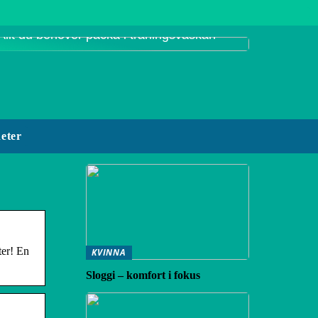
Allt du behöver packa i träningsväskan
eter
ter! En
KVINNA
Sloggi – komfort i fokus