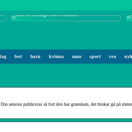
Smycken från Enamel Copenhagen:
Stilren Design och Kvalitet
dag
fest
barn
kvinna
man
sport
rea
nyh
 Din annons publiceras så fort den har granskats, det brukar gå på minu