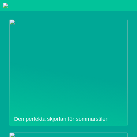
Den perfekta skjortan för sommarstilen