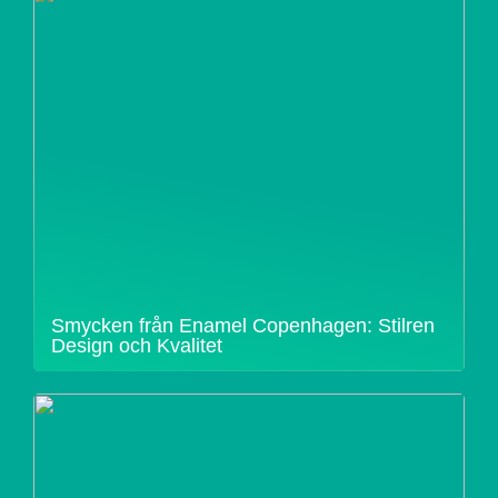
Smycken från Enamel Copenhagen: Stilren
Design och Kvalitet