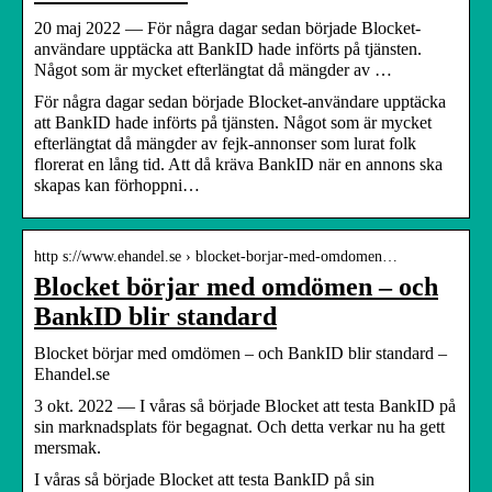
20 maj 2022 — För några dagar sedan började Blocket-
användare upptäcka att BankID hade införts på tjänsten.
Något som är mycket efterlängtat då mängder av …
För några dagar sedan började Blocket-användare upptäcka
att BankID hade införts på tjänsten. Något som är mycket
efterlängtat då mängder av fejk-annonser som lurat folk
florerat en lång tid. Att då kräva BankID när en annons ska
skapas kan förhoppni…
http s://www.ehandel.se › blocket-borjar-med-omdomen…
Blocket börjar med omdömen – och
BankID blir standard
Blocket börjar med omdömen – och BankID blir standard –
Ehandel.se
3 okt. 2022 — I våras så började Blocket att testa BankID på
sin marknadsplats för begagnat. Och detta verkar nu ha gett
mersmak.
I våras så började Blocket att testa BankID på sin