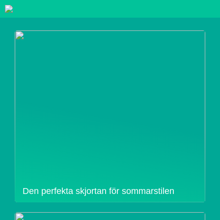
Den perfekta skjortan för sommarstilen