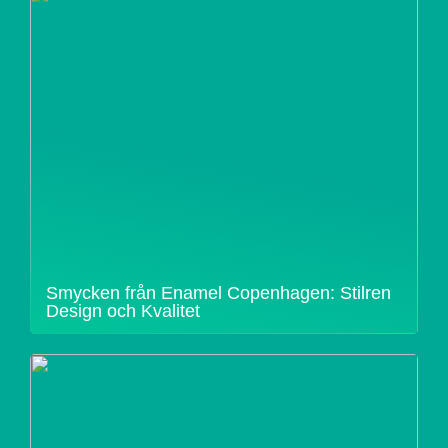
Smycken från Enamel Copenhagen: Stilren
Design och Kvalitet